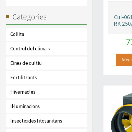
Categories
Cul-06
RK 250
Collita
7
Control del clima
Afege
Eines de cultiu
Fertilitzants
Hivernacles
Il·luminacions
Insecticides fitosanitaris