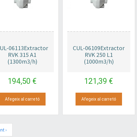
UL-06113Extractor
CUL-06109Extractor
RVK 315 A1
RVK 250 L1
(1300m3/h)
(1000m3/h)
194,50 €
121,39 €
Afegeix al carretó
Afegeix al carretó
nt ›