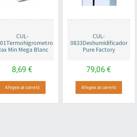
CUL-
CUL-
001Termohigrometro
0833Deshumidificador
ax Min Mega Blanc
Pure Factory
8,69 €
79,06 €
Afegeix al carretó
Afegeix al carretó