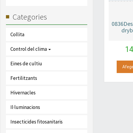
Categories
0836Des
dryb
Collita
14
Control del clima
Eines de cultiu
Afege
Fertilitzants
Hivernacles
Il·luminacions
Insecticides fitosanitaris