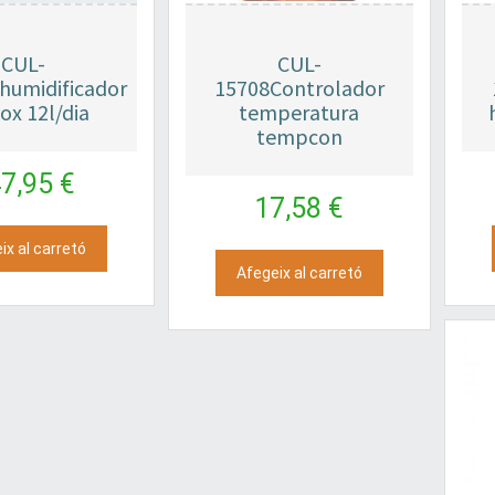
CUL-
CUL-
humidificador
15708Controlador
ox 12l/dia
temperatura
tempcon
7,95 €
17,58 €
ix al carretó
Afegeix al carretó