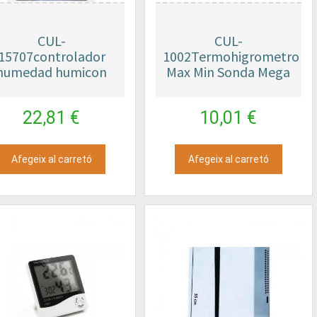
CUL-
CUL-
15707controlador
1002Termohigrometro
humedad humicon
Max Min Sonda Mega
22,81 €
10,01 €
Afegeix al carretó
Afegeix al carretó