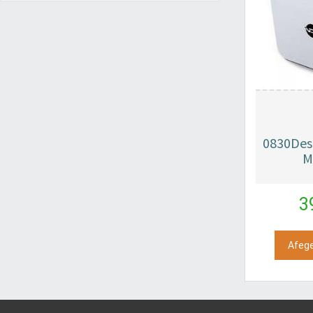
0830Des
M
3
Afege