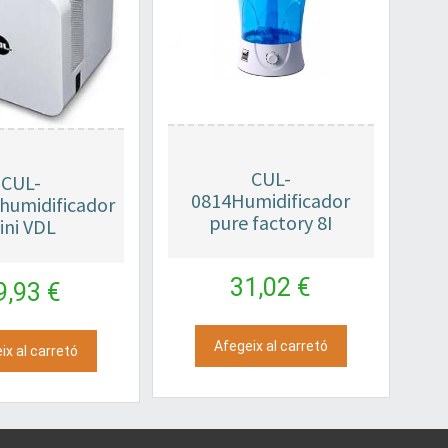
CUL-
CUL-
0814Humidificador
humidificador
pure factory 8I
ini VDL
31,02 €
9,93 €
Afegeix al carretó
ix al carretó