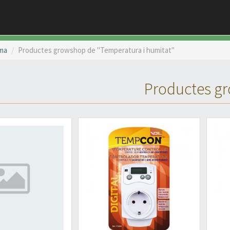
ima
Productes growshop de "Temperatura i humitat"
Productes gr